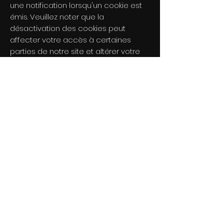
une notification lorsqu'un cookie est
émis. Veuillez noter que la
désactivation des cookies peut
affecter votre accès à certaines
parties de notre site et altérer votre
expérience utilisateur.
Votre Projet
explique votre projet