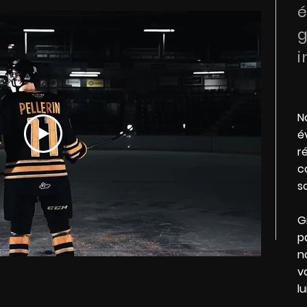
g
i
N
é
r
c
s
G
p
n
v
l