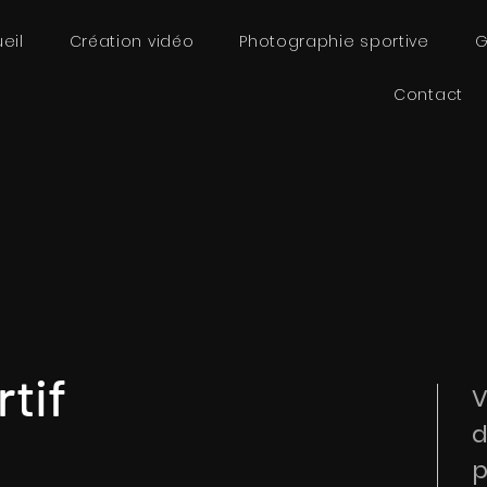
eil
Création vidéo
Photographie sportive
G
Contact
rtif
V
d
p